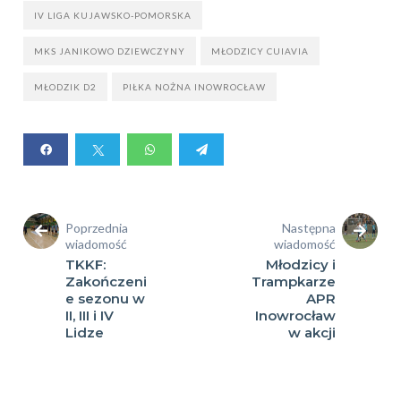
IV LIGA KUJAWSKO-POMORSKA
MKS JANIKOWO DZIEWCZYNY
MŁODZICY CUIAVIA
MŁODZIK D2
PIŁKA NOŻNA INOWROCŁAW
Poprzednia
Następna
wiadomość
wiadomość
TKKF:
Młodzicy i
Zakończeni
Trampkarze
e sezonu w
APR
II, III i IV
Inowrocław
Lidze
w akcji