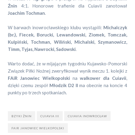
Żnin
4:1. Honorowe trafienie dla Cuiavii zanotował
Joachim Tochman
.
W barwach inowrocławskiego klubu wystąpili:
Michalczyk
(br.), Fiecek, Borucki, Lewandowski, Ziomek, Tomczak,
Kulpiński, Tochman, Wiliński, Michalski, Szymanowicz,
Timm, Tyjas, Nawrocki, Sadowski
.
Warto dodać, że w mijającym tygodniu Kujawsko-Pomorski
Związek Piłki Nożnej zweryfikował wynik meczu 1. kolejki z
FAiR Janowiec Wielkopolski
na
walkower dla Cuiavii
,
dzięki czemu zespół
Młodzik D2 II
ma obecnie na koncie 4
punkty po trzech spotkaniach.
BZYKI ŻNIN
CUIAVIA III
CUIAVIA INOWROCŁAW
FAIR JANOWIEC WIELKOPOLSKI