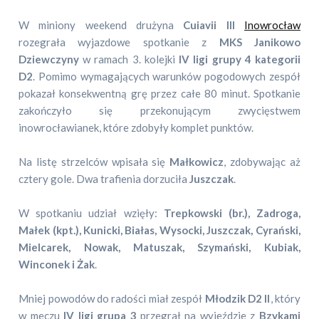
W miniony weekend drużyna
Cuiavii III
Inowrocław
rozegrała wyjazdowe spotkanie z
MKS Janikowo
Dziewczyny
w ramach 3. kolejki
IV ligi grupy 4 kategorii
D2
. Pomimo wymagających warunków pogodowych zespół
pokazał konsekwentną grę przez całe 80 minut. Spotkanie
zakończyło się przekonującym zwycięstwem
inowrocławianek, które zdobyły komplet punktów.
Na listę strzelców wpisała się
Małkowicz
, zdobywając aż
cztery gole. Dwa trafienia dorzuciła
Juszczak
.
W spotkaniu udział wzięły:
Trepkowski (br.), Zadroga,
Małek (kpt.), Kunicki, Białas, Wysocki, Juszczak, Cyrański,
Mielcarek, Nowak, Matuszak, Szymański, Kubiak,
Winconek i Żak
.
Mniej powodów do radości miał zespół
Młodzik D2 II
, który
w meczu
IV ligi grupa 3
przegrał na wyjeździe z
Bzykami