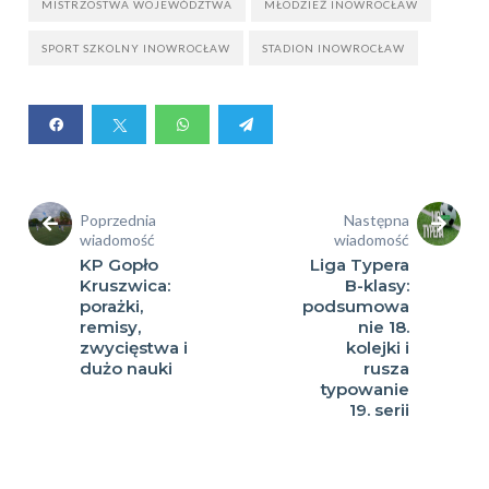
MISTRZOSTWA WOJEWÓDZTWA
MŁODZIEŻ INOWROCŁAW
SPORT SZKOLNY INOWROCŁAW
STADION INOWROCŁAW
Poprzednia
Następna
wiadomość
wiadomość
KP Gopło
Liga Typera
Kruszwica:
B-klasy:
porażki,
podsumowa
remisy,
nie 18.
zwycięstwa i
kolejki i
dużo nauki
rusza
typowanie
19. serii