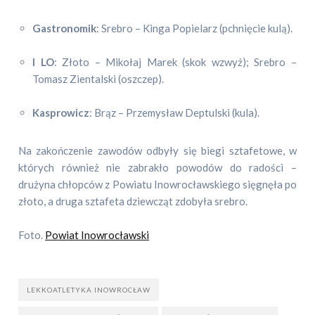
Gastronomik
: Srebro – Kinga Popielarz (pchnięcie kulą).
I LO
: Złoto – Mikołaj Marek (skok wzwyż); Srebro –
Tomasz Zientalski (oszczep).
Kasprowicz
: Brąz – Przemysław Deptulski (kula).
Na zakończenie zawodów odbyły się biegi sztafetowe, w
których również nie zabrakło powodów do radości –
drużyna chłopców z Powiatu Inowrocławskiego sięgnęła po
złoto, a druga sztafeta dziewcząt zdobyła srebro.
Foto.
Powiat Inowrocławski
LEKKOATLETYKA INOWROCŁAW