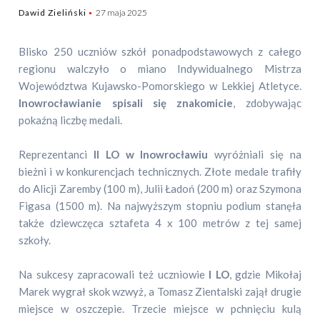
Dawid Zieliński
27 maja 2025
Blisko 250 uczniów szkół ponadpodstawowych z całego
regionu walczyło o miano Indywidualnego Mistrza
Województwa Kujawsko-Pomorskiego w Lekkiej Atletyce.
Inowrocławianie spisali się znakomicie
, zdobywając
pokaźną liczbę medali.
Reprezentanci
II LO w Inowrocławiu
wyróżniali się na
bieżni i w konkurencjach technicznych. Złote medale trafiły
do Alicji Zaremby (100 m), Julii Ładoń (200 m) oraz Szymona
Figasa (1500 m). Na najwyższym stopniu podium stanęła
także dziewczęca sztafeta 4 x 100 metrów z tej samej
szkoły.
Na sukcesy zapracowali też uczniowie
I LO
, gdzie Mikołaj
Marek wygrał skok wzwyż, a Tomasz Zientalski zajął drugie
miejsce w oszczepie. Trzecie miejsce w pchnięciu kulą