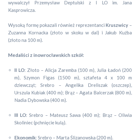
wywalczył Przemysław Deptulski z I LO im. Jana
Kasprowicza.
Wysoką formę pokazali również reprezentanci
Kruszwicy
–
Zuzanna Kornacka (złoto w skoku w dal) i Jakub Kuźba
(złoto na 100 m).
Medaliści z inowrocławskich szkół:
II LO
: Złoto – Alicja Zaremba (100 m), Julia Ładoń (200
m), Szymon Figas (1500 m), sztafeta 4 x 100 m
dziewcząt; Srebro – Angelika Dreliszak (oszczep),
Urszula Kubiak (400 m); Brąz – Agata Balcerzak (800 m),
Nadia Dybowska (400 m).
III LO
: Srebro – Mateusz Sawa (400 m); Brąz – Oliwia
Skoliniec (pchnięcie kulą).
Ekonomik
: Srebro – Marta Ślizanowska (200 m).