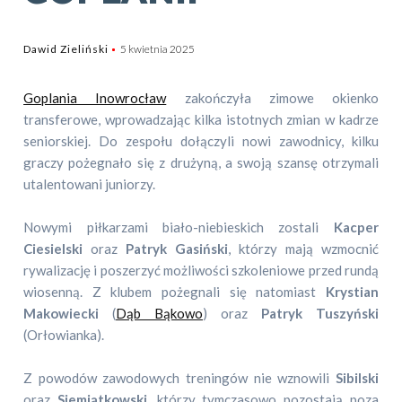
Dawid Zieliński
5 kwietnia 2025
Goplania Inowrocław
zakończyła zimowe okienko
transferowe, wprowadzając kilka istotnych zmian w kadrze
seniorskiej. Do zespołu dołączyli nowi zawodnicy, kilku
graczy pożegnało się z drużyną, a swoją szansę otrzymali
utalentowani juniorzy.
Nowymi piłkarzami biało-niebieskich zostali
Kacper
Ciesielski
oraz
Patryk Gasiński
, którzy mają wzmocnić
rywalizację i poszerzyć możliwości szkoleniowe przed rundą
wiosenną. Z klubem pożegnali się natomiast
Krystian
Makowiecki
(
Dąb Bąkowo
) oraz
Patryk Tuszyński
(Orłowianka).
Z powodów zawodowych treningów nie wznowili
Sibilski
oraz
Siemiątkowski
, którzy tymczasowo pozostają poza