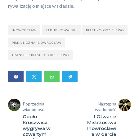
rywalizację o miejsce w składzie.
INOWROCŁAW
JAKUB KOWALSKI
PIAST KOŁODZIEJEWO
PIŁKA NOŻNA INOWROCŁAW
TRANSFER PIAST KOŁODZIEJEWO
Poprzednia
Następna
wiadomość
wiadomość
Gopło
I Otwarte
Kruszwica
Mistrzostwa
wygrywa w
Inowrocławi
czwartym
a w darcie