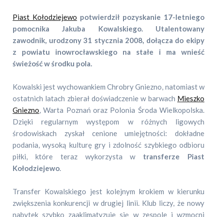
Piast Kołodziejewo
potwierdził pozyskanie 17-letniego
pomocnika Jakuba Kowalskiego. Utalentowany
zawodnik, urodzony 31 stycznia 2008, dołącza do ekipy
z powiatu inowrocławskiego na stałe i ma wnieść
świeżość w środku pola.
Kowalski jest wychowankiem Chrobry Gniezno, natomiast w
ostatnich latach zbierał doświadczenie w barwach
Mieszko
Gniezno
, Warta Poznań oraz Polonia Środa Wielkopolska.
Dzięki regularnym występom w różnych ligowych
środowiskach zyskał cenione umiejętności: dokładne
podania, wysoką kulturę gry i zdolność szybkiego odbioru
piłki, które teraz wykorzysta w
transferze Piast
Kołodziejewo
.
Transfer Kowalskiego jest kolejnym krokiem w kierunku
zwiększenia konkurencji w drugiej linii. Klub liczy, że nowy
nabytek szybko zaaklimatyzuje się w zespole i wzmocni