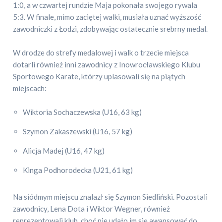
1:0, a w czwartej rundzie Maja pokonała swojego rywala
5:3. W finale, mimo zaciętej walki, musiała uznać wyższość
zawodniczki z Łodzi, zdobywając ostatecznie srebrny medal.
W drodze do strefy medalowej i walk o trzecie miejsca
dotarli również inni zawodnicy z Inowrocławskiego Klubu
Sportowego Karate, którzy uplasowali się na piątych
miejscach:
Wiktoria Sochaczewska (U16, 63 kg)
Szymon Zakaszewski (U16, 57 kg)
Alicja Madej (U16, 47 kg)
Kinga Podhorodecka (U21, 61 kg)
Na siódmym miejscu znalazł się Szymon Siedliński. Pozostali
zawodnicy, Lena Dota i Wiktor Wegner, również
reprezentowali klub, choć nie udało im się awansować do