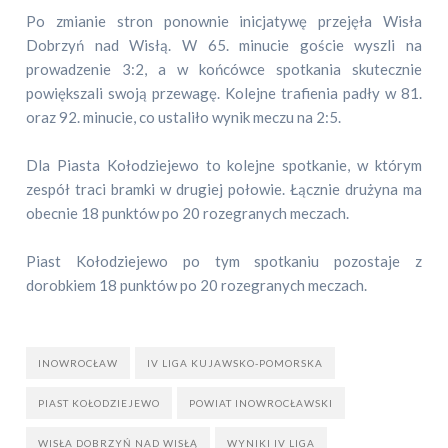
Po zmianie stron ponownie inicjatywę przejęła Wisła
Dobrzyń nad Wisłą. W 65. minucie goście wyszli na
prowadzenie 3:2, a w końcówce spotkania skutecznie
powiększali swoją przewagę. Kolejne trafienia padły w 81.
oraz 92. minucie, co ustaliło wynik meczu na 2:5.
Dla Piasta Kołodziejewo to kolejne spotkanie, w którym
zespół traci bramki w drugiej połowie. Łącznie drużyna ma
obecnie 18 punktów po 20 rozegranych meczach.
Piast Kołodziejewo po tym spotkaniu pozostaje z
dorobkiem 18 punktów po 20 rozegranych meczach.
INOWROCŁAW
IV LIGA KUJAWSKO-POMORSKA
PIAST KOŁODZIEJEWO
POWIAT INOWROCŁAWSKI
WISŁA DOBRZYŃ NAD WISŁĄ
WYNIKI IV LIGA