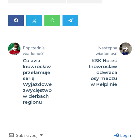
Poprzednia
Następna
wiadomość
wiadomość
Cuiavia
KSK Noteć
Inowrocław
Inowrocław
przełamuje
odwraca
serię.
losy meczu
Wyjazdowe
w Pelplinie
zwycięstwo
w derbach
regionu
Subskrybuj
Login