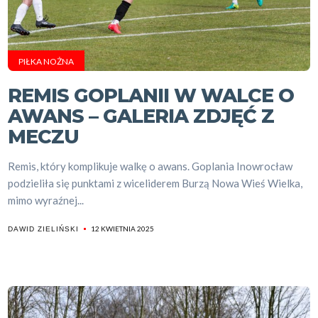
PIŁKA NOŻNA
REMIS GOPLANII W WALCE O
AWANS – GALERIA ZDJĘĆ Z
MECZU
Remis, który komplikuje walkę o awans. Goplania Inowrocław
podzieliła się punktami z wiceliderem Burzą Nowa Wieś Wielka,
mimo wyraźnej...
12 KWIETNIA 2025
DAWID ZIELIŃSKI