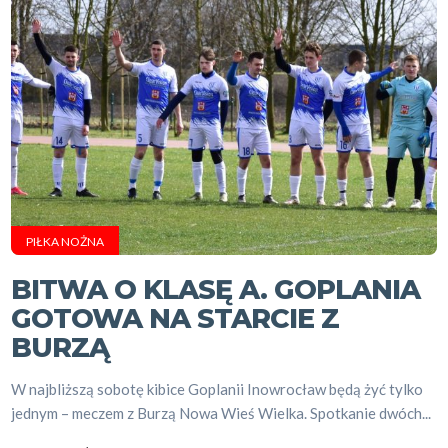
PIŁKA NOŻNA
BITWA O KLASĘ A. GOPLANIA
GOTOWA NA STARCIE Z
BURZĄ
W najbliższą sobotę kibice Goplanii Inowrocław będą żyć tylko
jednym – meczem z Burzą Nowa Wieś Wielka. Spotkanie dwóch...