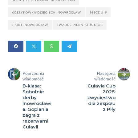
DEBIUT KOSZYKARSKI INOWROCŁAW
KOSZYKÓWKA DZIECIĘCA INOWROCŁAW
MECZ U-9
SPORT INOWROCŁAW
TWARDE PIERNIKI JUNIOR
Poprzednia
Następna
wiadomość
wiadomość
B-klasa:
Cuiavia Cup
Sobotnie
2025:
derby
zwycięstwo
Inowrocławi
dla zespołu
a. Goplania
z Piły
zagra z
rezerwami
Cuiavii