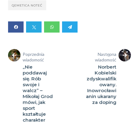
QEMETICA NOTEĆ
Poprzednia
Następna
wiadomość
wiadomość
„Nie
Norbert
poddawaj
Kobielski
się. Rób
zdyskwalifik
swoje i
owany.
walcz” –
Inowrocławi
Mikołaj Grod
anin ukarany
mówi, jak
za doping
sport
kształtuje
charakter