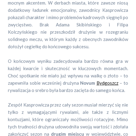
mocnym akcentem. W derbach miasta, które zawsze niosą
dodatkowy ładunek emocjonalny, zawodnicy Kasprowicza
pokazali charakter i mimo problemów kadrowych sięgnęli po
zwycięstwo. Brak Adama Skibińskiego i Filipa
Kolczyńskiego nie przeszkodził drużynie w rozegraniu
solidnego meczu, w którym każdy z obecnych zawodników
dołożył cegiełkę do końcowego sukcesu.
O końcowym wyniku zadecydowała bardzo równa gra w
każdej kwarcie i skuteczność w kluczowych momentach.
Choć spotkanie nie miało już wpływu na walkę o złoto – to
zapewniła sobie wcześniej drużyna
Novum
Bydgoszcz
– to
rywalizacja o srebro była bardzo zacięta do samego końca.
Zespół Kasprowicza przez cały sezon musiał mierzyć się nie
tylko z wymagającymi rywalami, ale także z licznymi
kontuzjami, które ograniczały możliwości rotacyjne. Mimo
tych trudności drużyna udowodniła swoją wartość i zdołała
zakończyć sezon na
drugim miejscu
w województwie, co