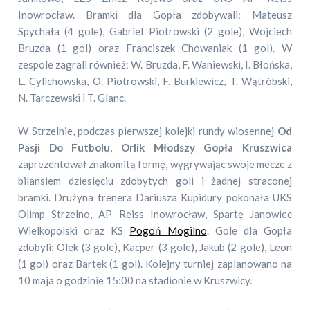
Inowrocław. Bramki dla Gopła zdobywali: Mateusz
Spychała (4 gole), Gabriel Piotrowski (2 gole), Wojciech
Bruzda (1 gol) oraz Franciszek Chowaniak (1 gol). W
zespole zagrali również: W. Bruzda, F. Waniewski, I. Błońska,
L. Cylichowska, O. Piotrowski, F. Burkiewicz, T. Wątróbski,
N. Tarczewski i T. Glanc.
W Strzelnie, podczas pierwszej kolejki rundy wiosennej
Od
Pasji Do Futbolu
,
Orlik Młodszy Gopła Kruszwica
zaprezentował znakomitą formę, wygrywając swoje mecze z
bilansiem dziesięciu zdobytych goli i żadnej straconej
bramki. Drużyna trenera Dariusza Kupidury pokonała UKS
Olimp Strzelno, AP Reiss Inowrocław, Spartę Janowiec
Wielkopolski oraz KS
Pogoń Mogilno
. Gole dla Gopła
zdobyli: Olek (3 gole), Kacper (3 gole), Jakub (2 gole), Leon
(1 gol) oraz Bartek (1 gol). Kolejny turniej zaplanowano na
10 maja o godzinie 15:00 na stadionie w Kruszwicy.