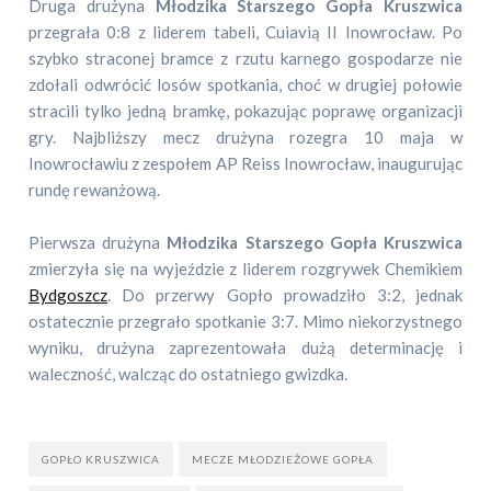
Druga drużyna
Młodzika Starszego Gopła Kruszwica
przegrała 0:8 z liderem tabeli, Cuiavią II Inowrocław. Po
szybko straconej bramce z rzutu karnego gospodarze nie
zdołali odwrócić losów spotkania, choć w drugiej połowie
stracili tylko jedną bramkę, pokazując poprawę organizacji
gry. Najbliższy mecz drużyna rozegra 10 maja w
Inowrocławiu z zespołem AP Reiss Inowrocław, inaugurując
rundę rewanżową.
Pierwsza drużyna
Młodzika Starszego Gopła Kruszwica
zmierzyła się na wyjeździe z liderem rozgrywek Chemikiem
Bydgoszcz
. Do przerwy Gopło prowadziło 3:2, jednak
ostatecznie przegrało spotkanie 3:7. Mimo niekorzystnego
wyniku, drużyna zaprezentowała dużą determinację i
waleczność, walcząc do ostatniego gwizdka.
GOPŁO KRUSZWICA
MECZE MŁODZIEŻOWE GOPŁA