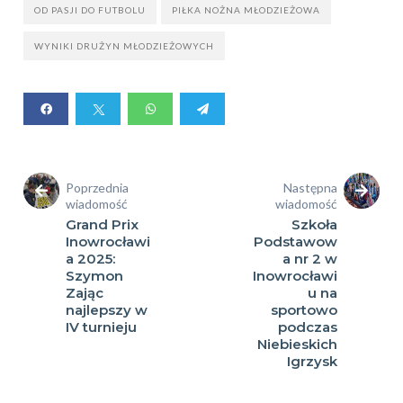
OD PASJI DO FUTBOLU
PIŁKA NOŻNA MŁODZIEŻOWA
WYNIKI DRUŻYN MŁODZIEŻOWYCH
Poprzednia
Następna
wiadomość
wiadomość
Grand Prix
Szkoła
Inowrocławi
Podstawow
a 2025:
a nr 2 w
Szymon
Inowrocławi
Zając
u na
najlepszy w
sportowo
IV turnieju
podczas
Niebieskich
Igrzysk