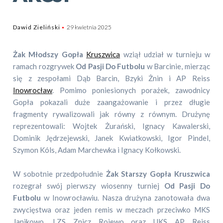
Dawid Zieliński
29 kwietnia 2025
Żak Młodszy Gopła
Kruszwica
wziął udział w turnieju w
ramach rozgrywek
Od Pasji Do Futbolu
w Barcinie, mierząc
się z zespołami Dąb Barcin, Bzyki Żnin i AP Reiss
Inowrocław
. Pomimo poniesionych porażek, zawodnicy
Gopła pokazali duże zaangażowanie i przez długie
fragmenty rywalizowali jak równy z równym. Drużynę
reprezentowali: Wojtek Żurański, Ignacy Kawalerski,
Dominik Jędrzejewski, Janek Kwiatkowski, Igor Pindel,
Szymon Kóls, Adam Marchewka i Ignacy Kołkowski.
W sobotnie przedpołudnie
Żak Starszy Gopła Kruszwica
rozegrał swój pierwszy wiosenny turniej
Od Pasji Do
Futbolu
w Inowrocławiu. Nasza drużyna zanotowała dwa
zwycięstwa oraz jeden remis w meczach przeciwko MKS
Janikowo, LZS Znicz Rojewo oraz UKS AP Reiss