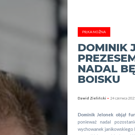
PIŁKA NOŻNA
DOMINIK
PREZESEM
NADAL BĘ
BOISKU
Dawid Zieliński
24 czerwca 202
Dominik Jelonek objął fu
ponieważ nadal pozostan
wychowanek janikowskiego klu