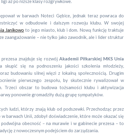
 ligi aż po niższe klasy rozgrywkowe.
ępował w barwach Noteci Gębice, jednak teraz powraca do
estniczyć w odbudowie i dalszym rozwoju klubu. W swojej
ia Janikowo
to jego miasto, klub i dom. Nową funkcję traktuje
ze zaangażowanie – nie tylko jako zawodnik, ale i lider struktur
prezesa znajduje się rozwój
Akademii Piłkarskiej MKS Unia
za skupić się na podnoszeniu jakości szkolenia młodzieży,
 oraz budowaniu silnej więzi z lokalną społecznością. Drugim
cnienie pierwszego zespołu, by skutecznie rywalizował w
. Trzeci obszar to budowa tożsamości klubu i aktywizacja
e barwy ponownie gromadziły dużą grupę sympatyków.
tych ludzi, którzy znają klub od podszewki. Przechodząc przez
e w barwach Unii, zdobył doświadczenie, które może okazać się
o podwójna obecność – na murawie i w gabinecie prezesa – to
tradycję z nowoczesnym podejściem do zarządzania.