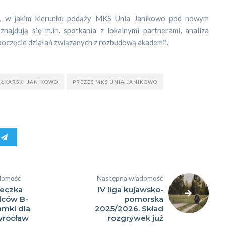
żą, w jakim kierunku podąży MKS Unia Janikowo pod nowym
ajdują się m.in. spotkania z lokalnymi partnerami, analiza
a
oczęcie działań związanych z rozbudową akademii.
y
IŁKARSKI JANIKOWO
PREZES MKS UNIA JANIKOWO
domość
Następna wiadomość
ieczka
IV liga kujawsko-
lców B-
pomorska
amki dla
2025/2026. Skład
wrocław
rozgrywek już