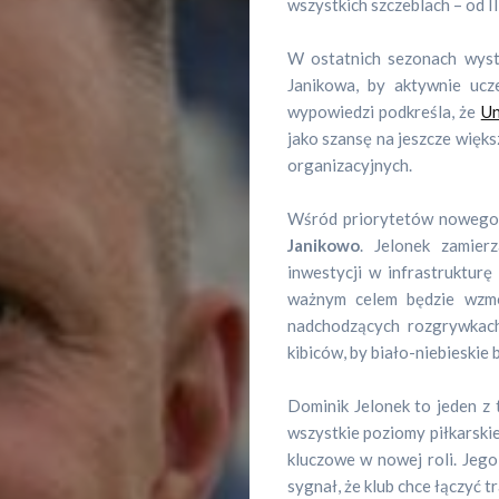
wszystkich szczeblach – od II
W ostatnich sezonach wyst
Janikowa, by aktywnie ucz
wypowiedzi podkreśla, że
Un
jako szansę na jeszcze więks
organizacyjnych.
Wśród priorytetów nowego 
Janikowo
. Jelonek zamier
inwestycji w infrastrukturę
ważnym celem będzie wzmo
nadchodzących rozgrywkach
kibiców, by biało-niebieski
Dominik Jelonek to jeden z 
Sportowa
wszystkie poziomy piłkarski
kluczowe w nowej roli. Jeg
pogadanka
sygnał, że klub chce łączyć 