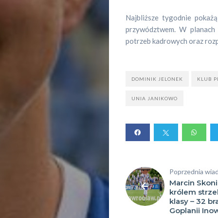
Sportowe
Najbliższe tygodnie poka
przywództwem. W planach zn
wydarzeni
potrzeb kadrowych oraz rozp
Dyscyplin
DOMINIK JELONEK
KLUB P
sportowe
UNIA JANIKOWO
Szukaj
Poprzednia wia
Marcin Skon
królem strze
klasy – 32 br
Goplanii Ino